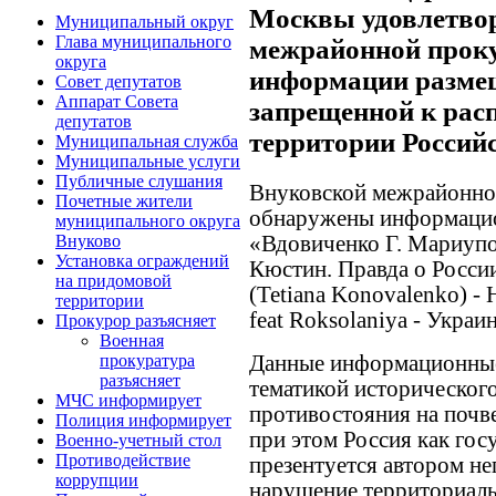
Москвы удовлетво
Муниципальный округ
Глава муниципального
межрайонной проку
округа
информации размещ
Совет депутатов
Аппарат Совета
запрещенной к рас
депутатов
территории Россий
Муниципальная служба
Муниципальные услуги
Публичные слушания
Внуковской межрайонно
Почетные жители
обнаружены информацио
муниципального округа
«Вдовиченко Г. Мариупо
Внуково
Установка ограждений
Кюстин. Правда о России
на придомовой
(Tetiana Konovalenko) - 
территории
feat Roksolaniya - Украи
Прокурор разъясняет
Военная
Данные информационные
прокуратура
разъясняет
тематикой историческог
МЧС информирует
противостояния на почв
Полиция информирует
при этом Россия как гос
Военно-учетный стол
Противодействие
презентуется автором не
коррупции
нарушение территориаль